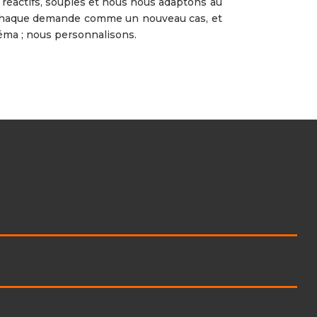
réactifs, souples et nous nous adaptons au
 chaque demande comme un nouveau cas, et
éma ; nous personnalisons.